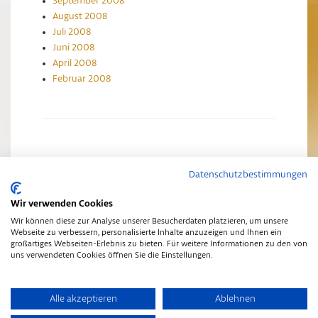
September 2008
August 2008
Juli 2008
Juni 2008
April 2008
Februar 2008
Datenschutzbestimmungen
Impressum
Datenschutzerklärung
Wir verwenden Cookies
Wir können diese zur Analyse unserer Besucherdaten platzieren, um unsere
Webseite zu verbessern, personalisierte Inhalte anzuzeigen und Ihnen ein
großartiges Webseiten-Erlebnis zu bieten. Für weitere Informationen zu den von
uns verwendeten Cookies öffnen Sie die Einstellungen.
Copyright © 2014
•
Schwarz-Gold Aktuelles
•
Finch Theme
Alle akzeptieren
Ablehnen