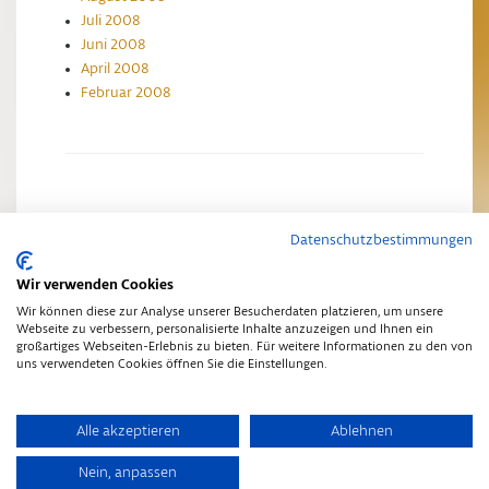
Juli 2008
Juni 2008
April 2008
Februar 2008
Datenschutzbestimmungen
Impressum
Datenschutzerklärung
Wir verwenden Cookies
Wir können diese zur Analyse unserer Besucherdaten platzieren, um unsere
Webseite zu verbessern, personalisierte Inhalte anzuzeigen und Ihnen ein
großartiges Webseiten-Erlebnis zu bieten. Für weitere Informationen zu den von
uns verwendeten Cookies öffnen Sie die Einstellungen.
Copyright © 2014
•
Schwarz-Gold Aktuelles
•
Finch Theme
Alle akzeptieren
Ablehnen
Nein, anpassen