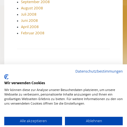
September 2008
August 2008
Juli 2008
Juni 2008
April 2008
Februar 2008
Datenschutzbestimmungen
Impressum
Datenschutzerklärung
Wir verwenden Cookies
Wir können diese zur Analyse unserer Besucherdaten platzieren, um unsere
Webseite zu verbessern, personalisierte Inhalte anzuzeigen und Ihnen ein
großartiges Webseiten-Erlebnis zu bieten. Für weitere Informationen zu den von
uns verwendeten Cookies öffnen Sie die Einstellungen.
Copyright © 2014
•
Schwarz-Gold Aktuelles
•
Finch Theme
Alle akzeptieren
Ablehnen