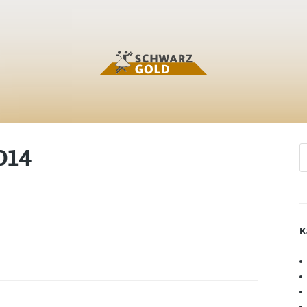
014
K