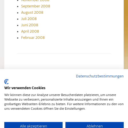
September 2008
August 2008
Juli 2008
Juni 2008
April 2008
Februar 2008
Datenschutzbestimmungen
Impressum
Datenschutzerklärung
Wir verwenden Cookies
Wir können diese zur Analyse unserer Besucherdaten platzieren, um unsere
Webseite zu verbessern, personalisierte Inhalte anzuzeigen und Ihnen ein
großartiges Webseiten-Erlebnis zu bieten. Für weitere Informationen zu den von
uns verwendeten Cookies öffnen Sie die Einstellungen.
Copyright © 2014
•
Schwarz-Gold Aktuelles
•
Finch Theme
Alle akzeptieren
Ablehnen