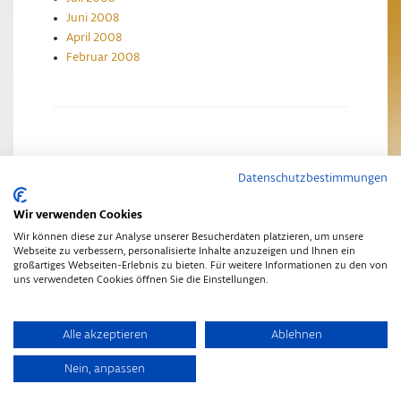
Juni 2008
April 2008
Februar 2008
Datenschutzbestimmungen
Impressum
Datenschutzerklärung
Wir verwenden Cookies
Wir können diese zur Analyse unserer Besucherdaten platzieren, um unsere
Webseite zu verbessern, personalisierte Inhalte anzuzeigen und Ihnen ein
großartiges Webseiten-Erlebnis zu bieten. Für weitere Informationen zu den von
uns verwendeten Cookies öffnen Sie die Einstellungen.
Copyright © 2014
•
Schwarz-Gold Aktuelles
•
Finch Theme
Alle akzeptieren
Ablehnen
Nein, anpassen