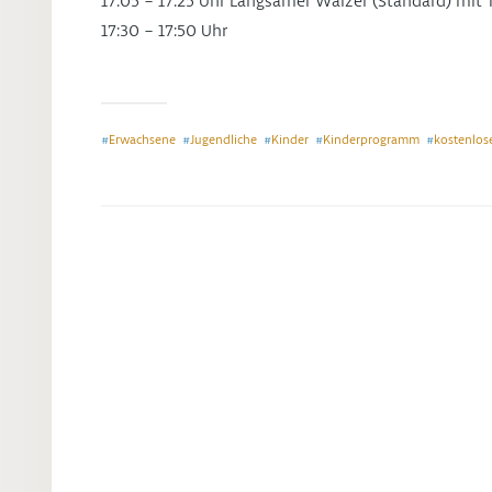
17:05 – 17:25 Uhr Langsamer Walzer (Standard) mi
17:30 – 17:50 Uhr
Erwachsene
Jugendliche
Kinder
Kinderprogramm
kostenlo
#
#
#
#
#