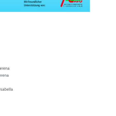
Verena
erena
Isabella