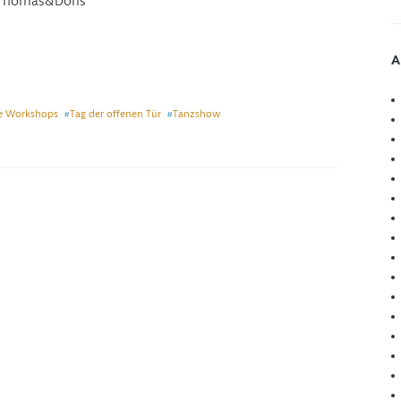
t Thomas&Doris
A
se Workshops
Tag der offenen Tür
Tanzshow
#
#