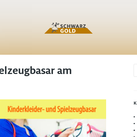
ielzeugbasar am
K