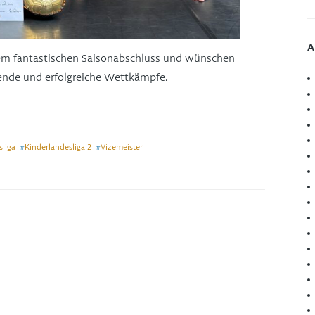
A
sem fantastischen Saisonabschluss und wünschen
ende und erfolgreiche Wettkämpfe.
liga
Kinderlandesliga 2
Vizemeister
#
#