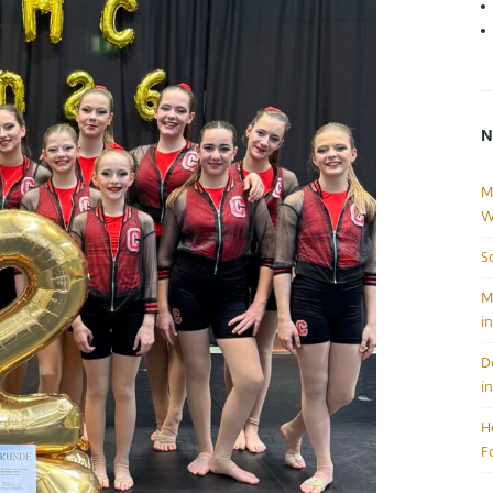
N
M
W
S
M
i
D
i
H
F