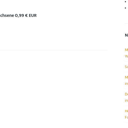
wachsene 0,99 €
EUR
N
M
W
S
M
i
D
i
H
F