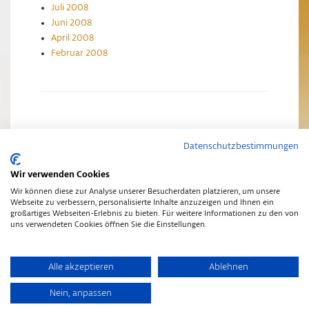
Juli 2008
Juni 2008
April 2008
Februar 2008
Datenschutzbestimmungen
Impressum
Datenschutzerklärung
Wir verwenden Cookies
Wir können diese zur Analyse unserer Besucherdaten platzieren, um unsere
Webseite zu verbessern, personalisierte Inhalte anzuzeigen und Ihnen ein
großartiges Webseiten-Erlebnis zu bieten. Für weitere Informationen zu den von
uns verwendeten Cookies öffnen Sie die Einstellungen.
Copyright © 2014
•
Schwarz-Gold Aktuelles
•
Finch Theme
Alle akzeptieren
Ablehnen
Nein, anpassen